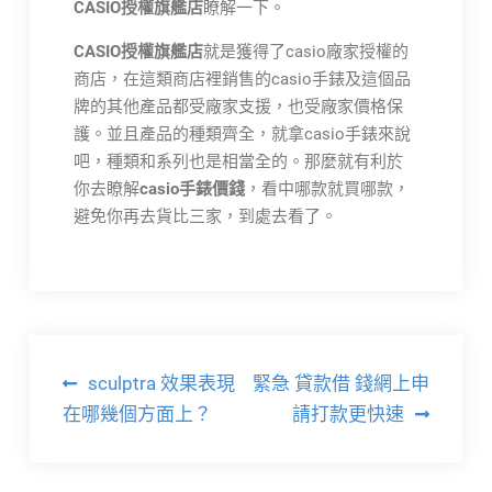
CASIO授權旗艦店
瞭解一下。
CASIO授權旗艦店
就是獲得了casio廠家授權的
商店，在這類商店裡銷售的casio手錶及這個品
牌的其他產品都受廠家支援，也受廠家價格保
護。並且產品的種類齊全，就拿casio手錶來說
吧，種類和系列也是相當全的。那麼就有利於
你去瞭解
casio手錶價錢
，看中哪款就買哪款，
避免你再去貨比三家，到處去看了。
文
sculptra 效果表現
緊急 貸款借 錢網上申
章
在哪幾個方面上？
請打款更快速
導