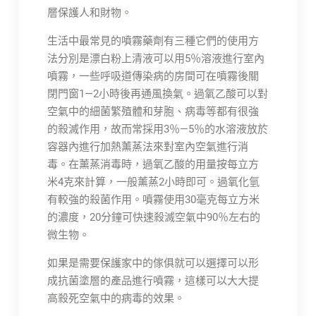
層保護人和財物。
生活中最常見的噴霧藥劑有三種它們的使用方
法分別是漂白粉上清液可以用5％溶液進行室內
噴霧，一些呼吸道傳染病的房間可在噴霧後關
閉門窗1—2小時後再通風換氣。過氧乙酸可以對
空氣中的細菌繁殖體和芽胞、病毒等都有很強
的殺滅作用，故而常採用3％—5％的水溶液放於
容器內進行加熱薰蒸法來對室內空氣進行消
毒。在薰蒸消毒時，過氧乙酸的用量按每立方
米4克來計算，一般薰蒸2小時即可。過氧化氫
有較強的殺菌作用。噴霧使用30毫克每立方米
的濃度，20分鐘可快速殺滅空氣中90％左右的
微生物。
如果是需要保護家中的傢俱就可以選擇可以形
成抗菌塗層的產品進行噴霧，這樣可以大大提
高殺死空氣中的病毒的效果。