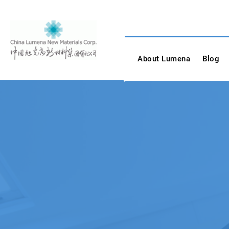
Skip
to
content
China Lumena New
About Lumena
Blog