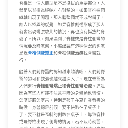
脊椎是一個人體型是不是挺拔的重要部位，人
體是以脊椎為縱軸左右對稱的，如果脊椎這個
縱軸出現了問題，那人體整個就不成對稱了，
給人以怪異的感覺。如果脊椎側彎形成了那人
就會出現彎腰駝北的情況，再也沒有挺拔的身
姿了。所以，如果遇到了脊椎或是脊柱側彎的
情況要及時就醫，小編建議有這種情況的也就
是說
脊椎側彎矯正
和
脊柱側彎治療
找脊醫就
行。
隨著人們對脊醫的認知越來越清晰，人們對脊
醫的認可和歡迎也越來越深入了。現在脊醫為
人們進行
脊椎側彎矯正
和
脊柱側彎治療
。這是
因為有些人可能不注意平時的身體動臥習慣，
怎麼舒服怎麼來，特別是孩子在寫作業看書的
時候，身體總是前傾，要不快趴在了桌子上
了，要不就是歪斜的側趴在桌子上，導致脊柱
或是脊椎出現了側彎的情況，若不及時就醫，