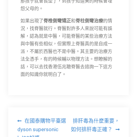
那孩子就會長歪了，到孩子知道美的時候會埋
怨父母的。
如果出現了
脊椎側彎矯正
和
脊柱側彎治療
的情
況，找脊醫就行。脊醫對許多人來說可能有誤
解，認為就是中醫，可能脊醫的某些治療方法
與中醫有些相似，但實際上脊醫真的是自成一
派，不屬於西醫也不是中醫。其主要的治療方
法全憑手，有的時候輔以物理方法。想瞭解的
話，可以去找香港伍兆聰脊醫去諮詢一下這方
面的知識你就明白了。
文
在國泰購物平臺選
排肝毒為什麼重要，
章
dyson supersonic
如何排肝毒正確？