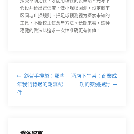
接受不确定性，才能用理性武装策略。先写下
假设并给出置信度，做小规模回测，设定概率
区间与止损规则。把足球预测视为探索未知的
工具，不断校正信念与方法。长期来看，这种
稳健的做法比追求一次性准确更有价值。
文
斜背手機袋：那些
酒店下午茶：商業成
章
年我們背過的潮流配
功的案例探討
件
導
覽
發佈留言