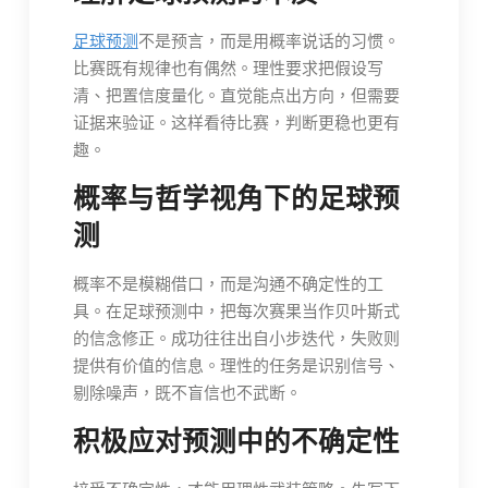
足球预测
不是预言，而是用概率说话的习惯。
比赛既有规律也有偶然。理性要求把假设写
清、把置信度量化。直觉能点出方向，但需要
证据来验证。这样看待比赛，判断更稳也更有
趣。
概率与哲学视角下的足球预
测
概率不是模糊借口，而是沟通不确定性的工
具。在足球预测中，把每次赛果当作贝叶斯式
的信念修正。成功往往出自小步迭代，失败则
提供有价值的信息。理性的任务是识别信号、
剔除噪声，既不盲信也不武断。
积极应对预测中的不确定性