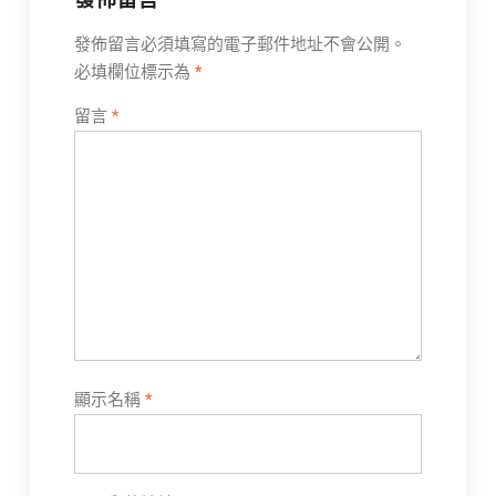
發佈留言必須填寫的電子郵件地址不會公開。
必填欄位標示為
*
留言
*
顯示名稱
*