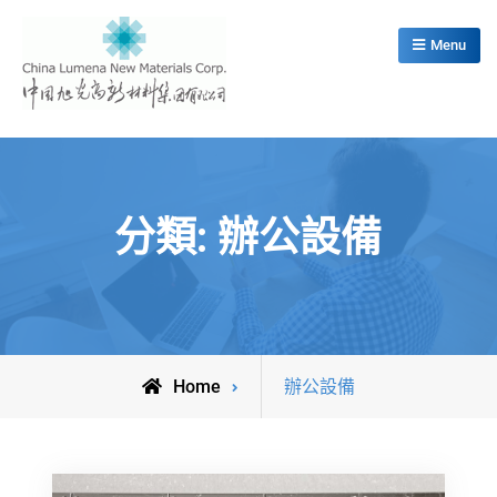
Skip
to
Menu
content
China Lumena New Materials Corp.
分類:
辦公設備
Archive
Home
辦公設備
for