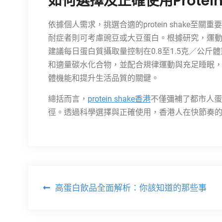
如何選擇及正確使用Protei
依據個人需求，挑選合適的protein shake
耐症者則可考慮豌豆或大豆蛋白。根據研究，運動
建議每日蛋白質攝取量控制在0.8至1.5克／公斤體重
和適量碳水化合物，並配合規律運動與充足睡眠
體機能和提升生活品質的關鍵。
總括而言，
protein shake香港
不僅彌補了都市人蛋
徑。透過科學選擇與正確使用，香港人在快節奏
文
高蛋白飲品全面解析：你該知道的那些事
章