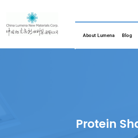
Skip
to
content
China Lumena New
About Lumena
Blog
Protei