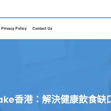
 Materials Corp.
Privacy Policy
Contact Us
n Shake香港：解決健康飲食