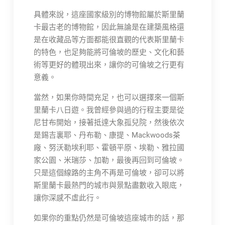
具體來說，這座國家級別的博物館屬於斯里蘭
卡最古老的博物館，因此無論是在建築風格還
是在收藏品等方面都能很直觀的代表斯里蘭卡
的特色，也足夠能將可倫坡的歷史、文化和藝
術等更好的體現出來，讓你的可倫坡之行更有
意義。
當然，如果你時間充足，也可以選擇來一個斯
里蘭卡八日遊。我曾經參與過的行程主要是從
尼甘布開始，接著抵達大象孤兒院，然後依次
是錫吉裏耶、丹布勒、康提、Mackwoods茶
廠、努沃勒埃利耶、霍頓平原、埃勒、雅拉國
家公園、米瑞莎、加勒，最後再回到可倫坡。
只是這個線路的主角不再是可倫坡，卻可以將
斯里蘭卡最熱門的城市與景點盡數收入眼底，
讓你深感不虛此行。
如果你的重點仍然是可倫坡這座城市的話，那