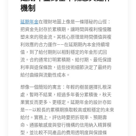
機制
延期年金
在理財地圖上像是一條隱秘的山徑：
把資金先封存於累積期，讓時間與複利慢慢雕
塑未來的現金流。其核心原理是時間價值與複
利效應的合力運作——在延期期內本金持續增
值，到了給付期則以相對穩定的年金形式回
流。合約通常訂明累積期、給付期、最低保證
利率與退保條款，這些技術細節決定了最終的
給付曲線與流動性成本。
想像一個簡短的寓言：年輕的樹苗選擇扎根深
處，暫時不結果，經過多年養分累積後，秋天
果實反而更多、更穩定。延期年金的設計亦如
是——以較長的累積期換取較高或較穩定的未來
給付。實務上，評估時要把折現率、預期壽
命、通脹敏感度與發行機構的信用納入精算模
型，並比較不同產品的費用透明度與保證條