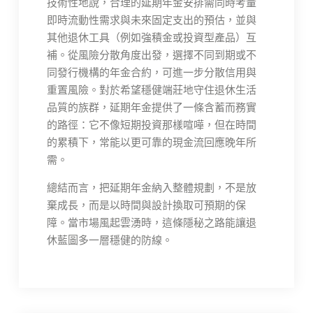
技術性地說，合理的延期年金安排需同時考量
即時流動性需求與未來固定支出的預估，並與
其他退休工具（例如強積金或投資型產品）互
補。從風險分散角度出發，選擇不同到期或不
同發行機構的年金合約，可進一步分散信用與
重置風險。對於希望穩健端莊地守住退休生活
品質的族群，延期年金提供了一條含蓄而務實
的路徑：它不像短期投資那樣喧嘩，但在時間
的累積下，常能以更可靠的現金流回應晚年所
需。
總結而言，把延期年金納入整體規劃，不是放
棄成長，而是以時間與設計換取可預期的保
障。當市場風起雲湧時，這條隱秘之路能讓退
休藍圖多一層穩健的防線。