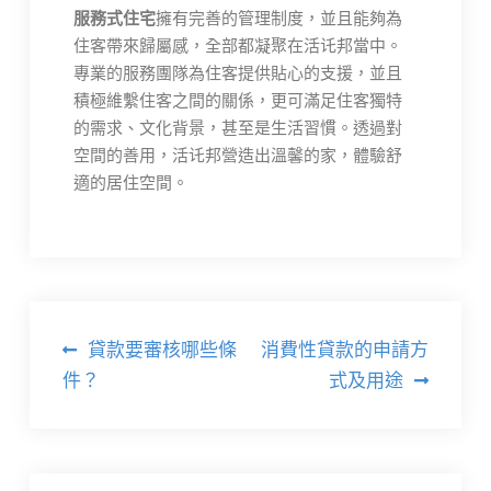
服務式住宅
擁有完善的管理制度，並且能夠為
住客帶來歸屬感，全部都凝聚在活讬邦當中。
專業的服務團隊為住客提供貼心的支援，並且
積極維繫住客之間的關係，更可滿足住客獨特
的需求、文化背景，甚至是生活習慣。透過對
空間的善用，活讬邦營造出溫馨的家，體驗舒
適的居住空間。
文
貸款要審核哪些條
消費性貸款的申請方
章
件？
式及用途
導
覽