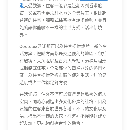
港
大受歡迎，住客一般都是短期內到香港旅
遊，又或者需要常駐本地的企業員工。相比起
普通的住宅，
服務式住宅
擁有諸多優勢，並且
能夠讓你體驗不一樣的生活方式，活出新境
界。
Oootopia活讬邦可以為住客提供煥然一新的生
活方案，選點方面都是交通便利的地區，包括
有啟德、大角咀以及香港大學站，這種月租形
式
服務式住宅
，全部都位於四通八達的熱門地
區，為住客提供臨近市區的便利生活，無論是
遊玩或者工作都足夠方便。
在活讬邦，住客不僅可以獲得足夠私密的個人
空間，同時亦創造出多文化碰撞的社群，因為
這裡的住客來自於世界各地，不同的文化以及
語言擦出不一樣的火花，在這裡不僅能夠建立
起友誼，更能夠創造合作的機會。