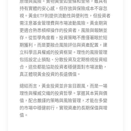
原理與風險。實物黃金如金條和金幣，雖具有
持有實體的安心感，但存放與保險成本不容忽
視。黃金ETF則提供流動性與便利性，但投資者
需注意基金管理費與市場波動風險。黃金期貨
更適合熟悉槓桿操作的投資者，風險與報酬並
存。從哲學角度看，投資策略不應僅著眼於短
期獲利，而是要融合風險評估與資產配置，建
立科學且具權威的投資框架。理性的風險管理
包括設定止損點、分散投資及定期檢視投資組
合，這些都能協助投資者穩健面對市場波動，
真正體現黃金投資的長遠價值。
總結而言，黃金投資並非盲目跟風，而是一場
理性與權威交織的投資哲學。掌握其本質與價
值，配合嚴謹的策略與風險管理，才能在多變
的市場中穩健前行，實現資產的長期保值與增
值。